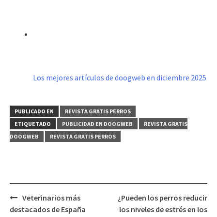
Los mejores artículos de doogweb en diciembre 2025
PUBLICADO EN
REVISTA GRATIS PERROS
ETIQUETADO
PUBLICIDAD EN DOOGWEB
REVISTA GRATIS
DOOGWEB
REVISTA GRATIS PERROS
Navegación
Veterinarios más
¿Pueden los perros reducir
de
destacados de España
los niveles de estrés en los