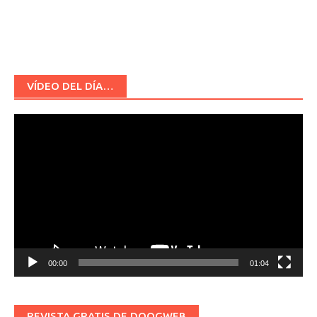
VÍDEO DEL DÍA…
Reproductor
de
vídeo
00:00
01:04
REVISTA GRATIS DE DOOGWEB