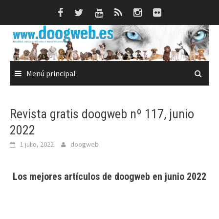
Saltar
al
contenido
Menú principal
Revista gratis doogweb nº 117, junio
2022
1 julio, 2022
doogweb
Los mejores artículos de doogweb en junio 2022