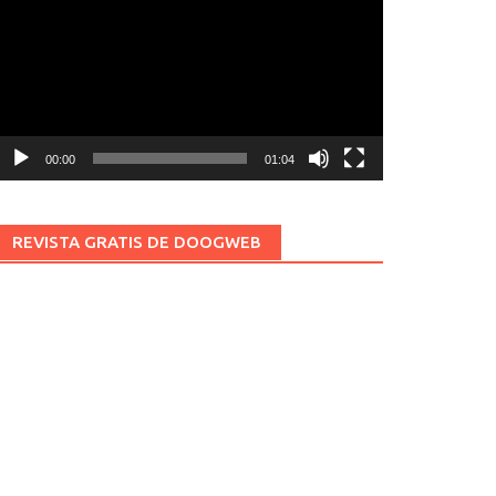
ídeo
00:00
01:04
REVISTA GRATIS DE DOOGWEB