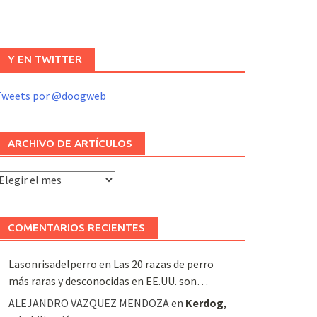
Y EN TWITTER
Tweets por @doogweb
ARCHIVO DE ARTÍCULOS
rchivo
e
rtículos
COMENTARIOS RECIENTES
Lasonrisadelperro
en
Las 20 razas de perro
más raras y desconocidas en EE.UU. son…
ALEJANDRO VAZQUEZ MENDOZA
en
Kerdog
,