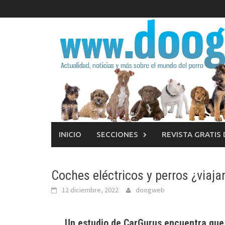
Saltar
al
contenido
INICIO
SECCIONES
REVISTA GRATIS
Coches eléctricos y perros ¿viaja
12 diciembre, 2022
doogweb
Un estudio de CarGurus encuentra que 