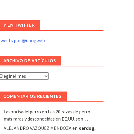
Y EN TWITTER
Tweets por @doogweb
ARCHIVO DE ARTÍCULOS
rchivo
e
rtículos
COMENTARIOS RECIENTES
Lasonrisadelperro
en
Las 20 razas de perro
más raras y desconocidas en EE.UU. son…
ALEJANDRO VAZQUEZ MENDOZA
en
Kerdog
,