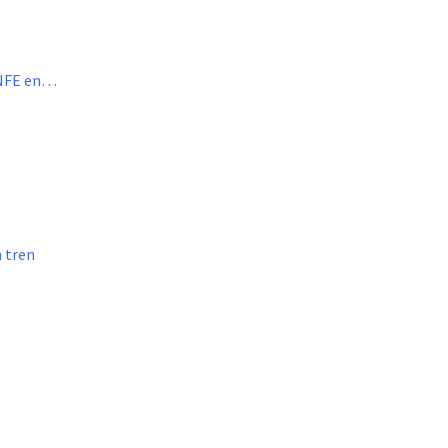
ENFE en…
n tren