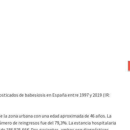
osticados de babesiosis en España entre 1997 y 2019 (IR:
e la zona urbana con una edad aproximada de 46 años. La
úmero de reingresos fue del 79,3%. La estancia hospitalaria
o de 186.925,66€. Dos pacientes, ambos con diagnósticos