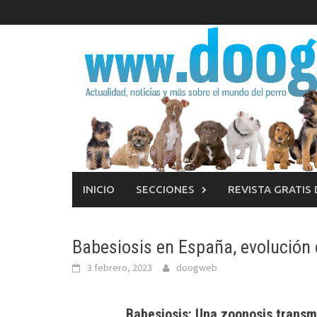
Saltar
al
contenido
INICIO
SECCIONES
REVISTA GRATIS
Babesiosis en España, evolución 
3 febrero, 2023
doogweb
Babesiosis: Una zoonosis transm