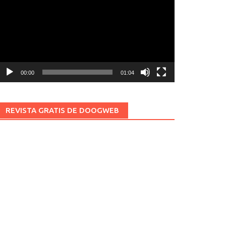
ídeo
00:00
01:04
REVISTA GRATIS DE DOOGWEB