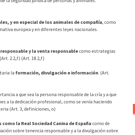
e la seguridad jurídica de personas y animales.
ales, y en especial de los animales de compañía
, como
mativa europea y en diferentes leyes nacionales.
a responsable y la venta responsable
como estrategias
t. 2.2,f) (Art. 18.2,f)
taria la
formación, divulgación e información
. (Art.
tancia a que sea la persona responsable de la cría y a que
ones a la dedicación profesional, como se venía haciendo
ia (Art. 3, definiciones, o)
es como la Real Sociedad Canina de España
como de
iación sobre tenencia responsable y a la divulgación sobre