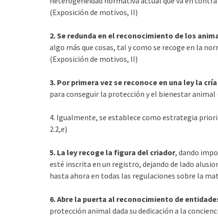
heterogeneidad normativa actual que va en contra d
(Exposición de motivos, II)
2. Se redunda en el reconocimiento de los anim
algo más que cosas, tal y como se recoge en la nor
(Exposición de motivos, II)
3. Por primera vez se reconoce en una ley la crí
para conseguir la protección y el bienestar animal (Ar
4. Igualmente, se establece como estrategia priori
2.2,e)
5. La ley recoge la figura del criador
, dando impor
esté inscrita en un registro, dejando de lado alusi
hasta ahora en todas las regulaciones sobre la mater
6. Abre la puerta al reconocimiento de entidad
protección animal dada su dedicación a la concienc