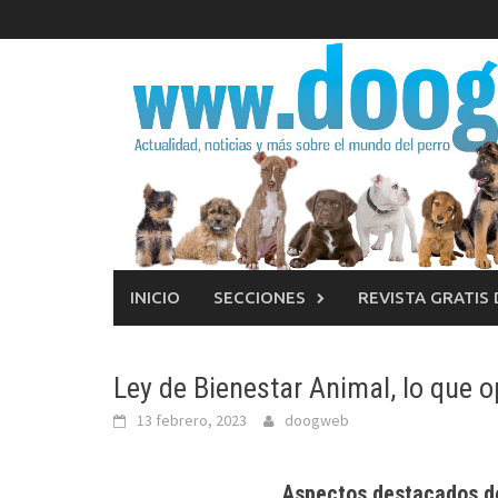
Saltar
al
contenido
INICIO
SECCIONES
REVISTA GRATIS
Ley de Bienestar Animal, lo que 
13 febrero, 2023
doogweb
Aspectos destacados de