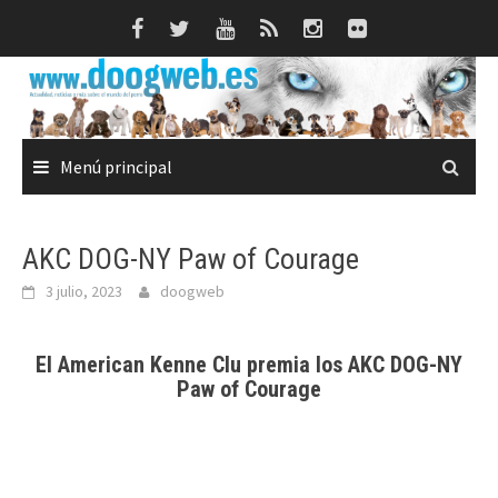
Saltar
al
contenido
Menú principal
AKC DOG-NY Paw of Courage
3 julio, 2023
doogweb
El American Kenne Clu premia los AKC DOG-NY
Paw of Courage