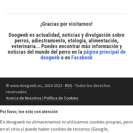
¡Gracias por visitarnos!
Doogweb es actualidad, noticias y divulgación sobre
perros, adiestramiento, etología, alimentación,
veterinaria... Puedes encontrar
más información y
noticias del mundo del perro
en la
página principal de
doogweb
o en
Facebook
© www.doogweb.es, 2010-2023 -
RSS
- Todos los derechos
reservados.
Acerca de Nosotros
|
Política de Cookies
Por favor, lee esto con atención
En doogweb no almacenamos ni utilizamos cookies propias, pero
en el sitio sí puede haber cookies de terceros (Google,