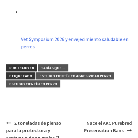
Vet Symposium 2026 y envejecimiento saludable en
perros
PUBLICADO EN
SABÍAS QUE...
ETIQUETADO
ESTUDIO CIENTÍFICO AGRESIVIDAD PERRO
ESTUDIO CIENTÍFICO PERRO
Navegación
2 toneladas de pienso
Nace el AKC Purebred
de
para la protectora y
Preservation Bank
santuario de animales El