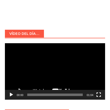
VÍDEO DEL DÍA…
Reproductor
de
vídeo
00:00
01:04