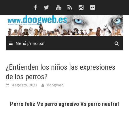
Saltar
al
contenido
Menú principal
¿Entienden los niños las expresiones
de los perros?
4 agosto, 2023
doogweb
Perro feliz Vs perro agresivo Vs perro neutral