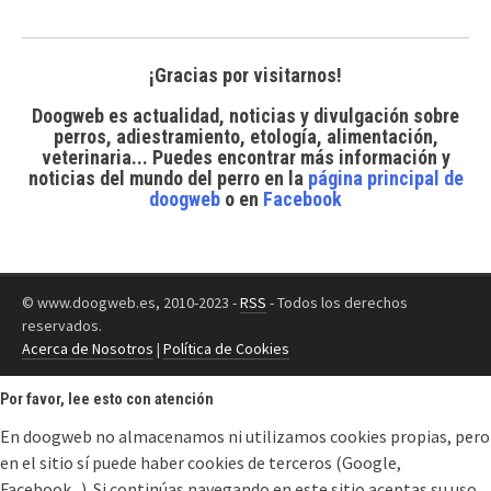
¡Gracias por visitarnos!
Doogweb es actualidad, noticias y divulgación sobre
perros, adiestramiento, etología, alimentación,
veterinaria... Puedes encontrar
más información y
noticias del mundo del perro
en la
página principal de
doogweb
o en
Facebook
© www.doogweb.es, 2010-2023 -
RSS
- Todos los derechos
reservados.
Acerca de Nosotros
|
Política de Cookies
Por favor, lee esto con atención
En doogweb no almacenamos ni utilizamos cookies propias, pero
en el sitio sí puede haber cookies de terceros (Google,
Facebook...). Si continúas navegando en este sitio aceptas su uso.