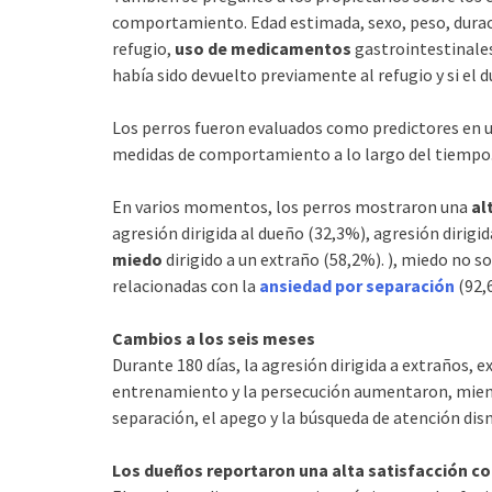
comportamiento. Edad estimada, sexo, peso, duració
refugio,
uso de medicamentos
gastrointestinales,
había sido devuelto previamente al refugio y si el 
Los perros fueron evaluados como predictores en u
medidas de comportamiento a lo largo del tiempo
En varios momentos, los perros mostraron una
al
agresión dirigida al dueño (32,3%), agresión dirigid
miedo
dirigido a un extraño (58,2%). ), miedo no s
relacionadas con la
ansiedad por separación
(92,
Cambios a los seis meses
Durante 180 días, la agresión dirigida a extraños, exc
entrenamiento y la persecución aumentaron, mien
separación, el apego y la búsqueda de atención di
Los dueños reportaron una alta satisfacción c