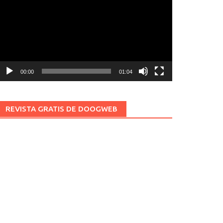
ídeo
00:00
01:04
REVISTA GRATIS DE DOOGWEB