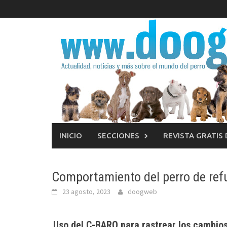
Saltar
al
contenido
INICIO
SECCIONES
REVISTA GRATIS
Comportamiento del perro de ref
23 agosto, 2023
doogweb
Uso del C-BARQ para rastrear los cambios