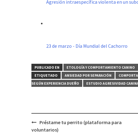
Agresión intraespecífica violenta en un s
23 de marzo - Día Mundial del Cachorro
PUBLICADO EN
ETOLOGÍA Y COMPORTAMIENTO CANINO
ETIQUETADO
ANSIEDAD POR SEPARACIÓN
COMPORTAM
SEGÚN EXPERIENCIA DUEÑO
ESTUDIO AGRESIVIDAD CANIN
Navegación
Préstame tu perrito (plataforma para
de
voluntarios)