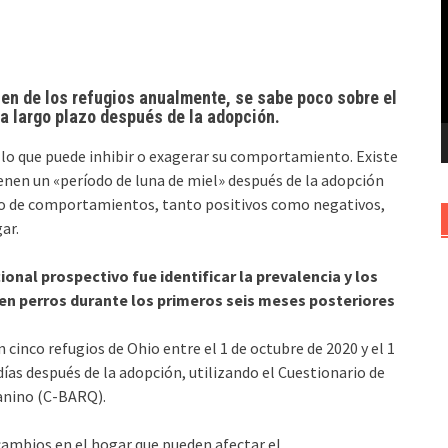
v
len de los refugios anualmente, se sabe poco sobre el
a largo plazo después de la adopción.
, lo que puede inhibir o exagerar su comportamiento. Existe
enen un «período de luna de miel» después de la adopción
rio de comportamientos, tanto positivos como negativos,
ar.
onal prospectivo fue identificar la prevalencia y los
n perros durante los primeros seis meses posteriores
cinco refugios de Ohio entre el 1 de octubre de 2020 y el 1
días después de la adopción, utilizando el Cuestionario de
anino (C-BARQ).
cambios en el hogar que pueden afectar el