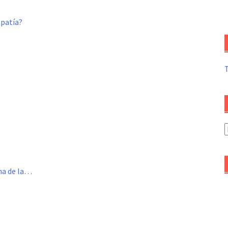
mpatía?
A
d
a
ema de la…