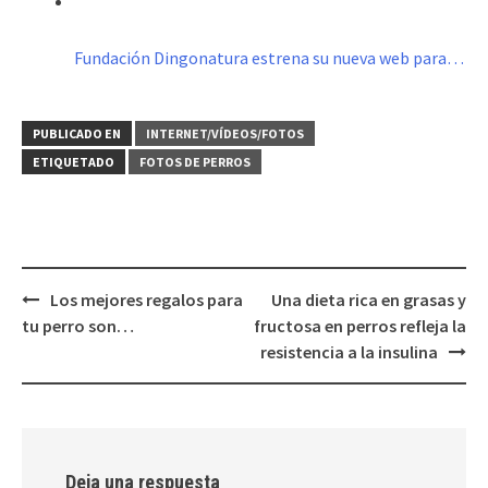
Fundación Dingonatura estrena su nueva web para…
PUBLICADO EN
INTERNET/VÍDEOS/FOTOS
ETIQUETADO
FOTOS DE PERROS
Navegación
Los mejores regalos para
Una dieta rica en grasas y
de
tu perro son…
fructosa en perros refleja la
entradas
resistencia a la insulina
Deja una respuesta