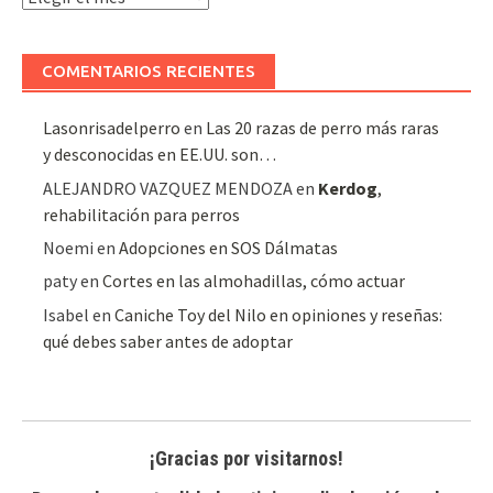
de
artículos
COMENTARIOS RECIENTES
Lasonrisadelperro
en
Las 20 razas de perro más raras
y desconocidas en EE.UU. son…
ALEJANDRO VAZQUEZ MENDOZA
en
Kerdog
,
rehabilitación para perros
Noemi
en
Adopciones en SOS Dálmatas
paty
en
Cortes en las almohadillas, cómo actuar
Isabel
en
Caniche Toy del Nilo en opiniones y reseñas:
qué debes saber antes de adoptar
¡Gracias por visitarnos!