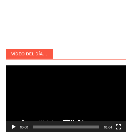
VÍDEO DEL DÍA…
Reproductor
de
vídeo
00:00
01:04