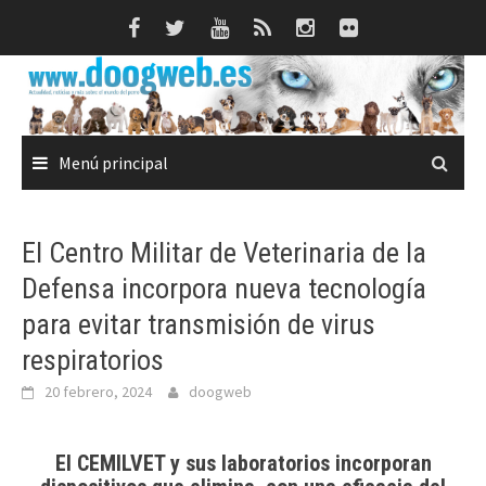
Saltar
al
contenido
Menú principal
El Centro Militar de Veterinaria de la
Defensa incorpora nueva tecnología
para evitar transmisión de virus
respiratorios
20 febrero, 2024
doogweb
El CEMILVET y sus laboratorios incorporan