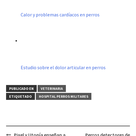
Calor y problemas cardíacos en perros
Estudio sobre el dolor articular en perros
PUBLICADO EN
VETERINARIA
ETIQUETADO
HOSPITAL PERROS MILITARES
Navegación
Pixel y Utopía enseñan a
Perros detectores de