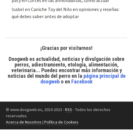
paty
en
Cortes en las almohadillas, cómo actuar
Isabel
en
Caniche Toy del Nilo en opiniones y reseñas:
qué debes saber antes de adoptar
¡Gracias por visitarnos!
Doogweb es actualidad, noticias y divulgación sobre
perros, adiestramiento, etología, alimentación,
veterinaria... Puedes encontrar
más información y
noticias del mundo del perro
en la
página principal de
doogweb
o en
Facebook
© www.doogweb.es, 2010-2023 -
RSS
- Todos los derechos
reservados.
Acerca de Nosotros
|
Política de Cookies