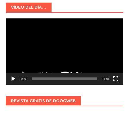
VÍDEO DEL DÍA…
Reproductor
de
vídeo
00:00
01:04
REVISTA GRATIS DE DOOGWEB