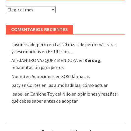
Archivo
de
artículos
COMENTARIOS RECIENTES
Lasonrisadelperro
en
Las 20 razas de perro más raras
y desconocidas en EE.UU. son…
ALEJANDRO VAZQUEZ MENDOZA
en
Kerdog
,
rehabilitación para perros
Noemi
en
Adopciones en SOS Dálmatas
paty
en
Cortes en las almohadillas, cómo actuar
Isabel
en
Caniche Toy del Nilo en opiniones y reseñas:
qué debes saber antes de adoptar