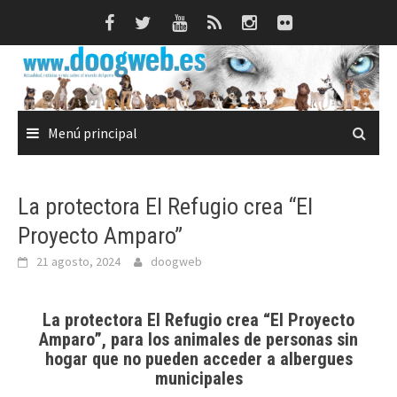
Saltar
al
contenido
Menú principal
La protectora El Refugio crea “El
Proyecto Amparo”
21 agosto, 2024
doogweb
La protectora El Refugio crea “El Proyecto
Amparo”, para los animales de personas sin
hogar que no pueden acceder a albergues
municipales