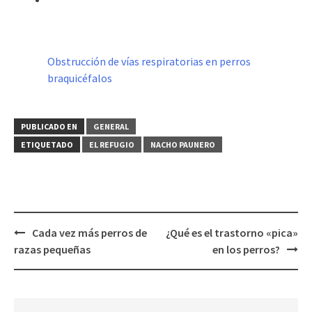
Obstrucción de vías respiratorias en perros
braquicéfalos
PUBLICADO EN
GENERAL
ETIQUETADO
EL REFUGIO
NACHO PAUNERO
Navegación
Cada vez más perros de
¿Qué es el trastorno «pica»
de
razas pequeñas
en los perros?
entradas