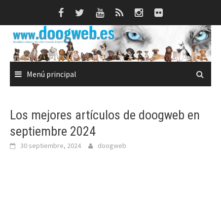
Saltar
al
contenido
Menú principal
Los mejores artículos de doogweb en
septiembre 2024
30 septiembre, 2024
doogweb