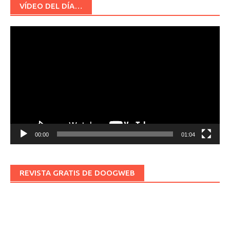
VÍDEO DEL DÍA…
Reproductor
de
vídeo
00:00
01:04
REVISTA GRATIS DE DOOGWEB