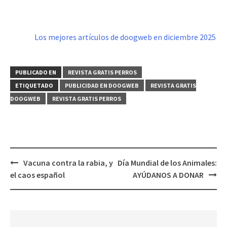
Los mejores artículos de doogweb en diciembre 2025
PUBLICADO EN
REVISTA GRATIS PERROS
ETIQUETADO
PUBLICIDAD EN DOOGWEB
REVISTA GRATIS
DOOGWEB
REVISTA GRATIS PERROS
Navegación
Vacuna contra la rabia, y
Día Mundial de los Animales:
de
el caos español
AYÚDANOS A DONAR
entradas