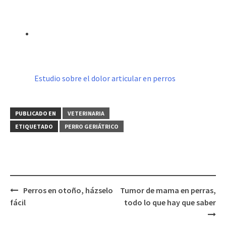
Estudio sobre el dolor articular en perros
PUBLICADO EN
VETERINARIA
ETIQUETADO
PERRO GERIÁTRICO
Navegación
Perros en otoño, házselo
Tumor de mama en perras,
de
fácil
todo lo que hay que saber
entradas