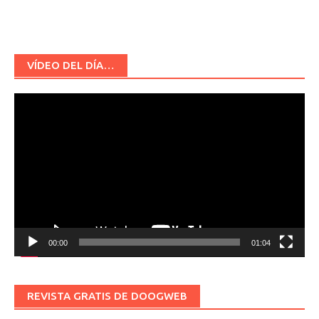
VÍDEO DEL DÍA…
Reproductor
de
vídeo
00:00
01:04
REVISTA GRATIS DE DOOGWEB