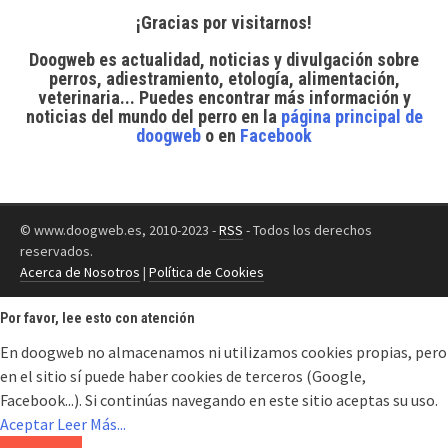
¡Gracias por visitarnos!
Doogweb es actualidad, noticias y divulgación sobre
perros, adiestramiento, etología, alimentación,
veterinaria... Puedes encontrar
más información y
noticias del mundo del perro
en la
página principal de
doogweb
o en
Facebook
© www.doogweb.es, 2010-2023 -
RSS
- Todos los derechos
reservados.
Acerca de Nosotros
|
Política de Cookies
Por favor, lee esto con atención
En doogweb no almacenamos ni utilizamos cookies propias, pero
en el sitio sí puede haber cookies de terceros (Google,
Facebook...). Si continúas navegando en este sitio aceptas su uso.
Aceptar
Leer Más...