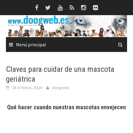
Saltar
al
contenido
Menú principal
Claves para cuidar de una mascota
geriátrica
28 octubre, 2024
doogweb
Qué hacer cuando nuestras mascotas envejecen