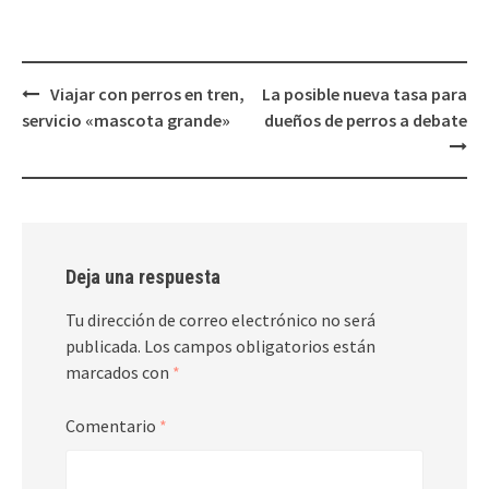
Navegación
Viajar con perros en tren,
La posible nueva tasa para
de
servicio «mascota grande»
dueños de perros a debate
entradas
Deja una respuesta
Tu dirección de correo electrónico no será
publicada.
Los campos obligatorios están
marcados con
*
Comentario
*