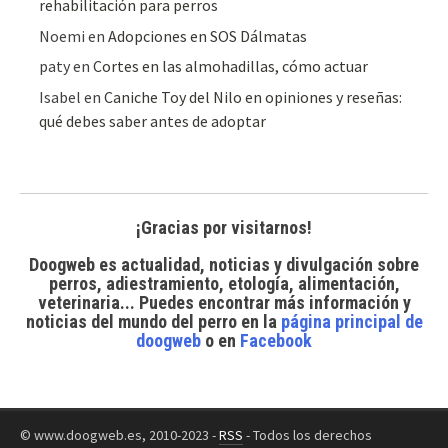
rehabilitación para perros
Noemi
en
Adopciones en SOS Dálmatas
paty
en
Cortes en las almohadillas, cómo actuar
Isabel
en
Caniche Toy del Nilo en opiniones y reseñas:
qué debes saber antes de adoptar
¡Gracias por visitarnos!
Doogweb es actualidad, noticias y divulgación sobre
perros, adiestramiento, etología, alimentación,
veterinaria... Puedes encontrar
más información y
noticias del mundo del perro
en la
página principal de
doogweb
o en
Facebook
© www.doogweb.es, 2010-2023 -
RSS
- Todos los derechos