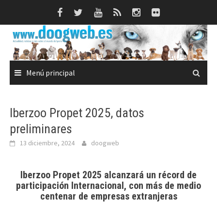
Saltar
al
contenido
Menú principal
Iberzoo Propet 2025, datos
preliminares
13 diciembre, 2024
doogweb
Iberzoo Propet 2025 alcanzará un récord de
participación Internacional, con más de medio
centenar de empresas extranjeras