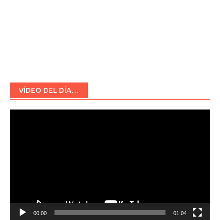
VÍDEO DEL DÍA…
Reproductor
de
vídeo
00:00
01:04