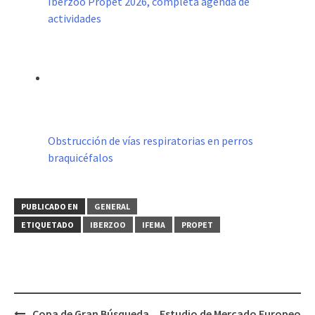
Iberzoo Propet 2026, completa agenda de
actividades
Obstrucción de vías respiratorias en perros
braquicéfalos
PUBLICADO EN
GENERAL
ETIQUETADO
IBERZOO
IFEMA
PROPET
Navegación
Copa de Gran Búsqueda
Estudio de Mercado Europeo