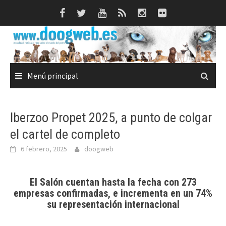
Saltar
al
contenido
Menú principal
Iberzoo Propet 2025, a punto de colgar
el cartel de completo
6 febrero, 2025
doogweb
El Salón cuentan hasta la fecha con 273
empresas confirmadas, e incrementa en un 74%
su representación internacional