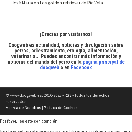
José Maria
en
Los golden retriever de Ría Vela…
¡Gracias por visitarnos!
Doogweb es actualidad, noticias y divulgación sobre
perros, adiestramiento, etología, alimentación,
veterinaria... Puedes encontrar
más información y
noticias del mundo del perro
en la
página principal de
doogweb
o en
Facebook
© www.doogweb.es, 2010-2023 -
RSS
- Todos los derechos
reservados.
Acerca de Nosotros
|
Política de Cookies
Por favor, lee esto con atención
En doogweb no almacenamos ni utilizamos cookies propias, pero