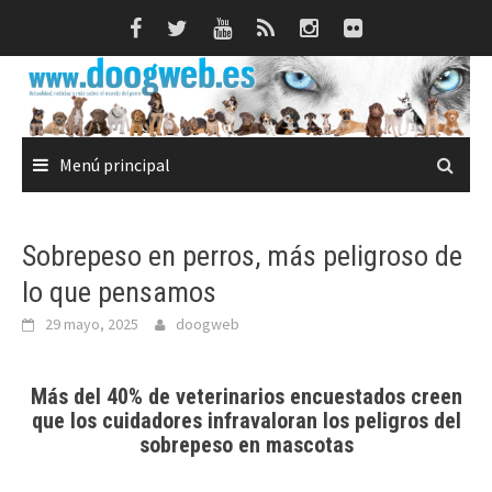
Saltar
al
contenido
Menú principal
Sobrepeso en perros, más peligroso de
lo que pensamos
29 mayo, 2025
doogweb
Más del 40% de veterinarios encuestados creen
que los cuidadores infravaloran los peligros del
sobrepeso en mascotas