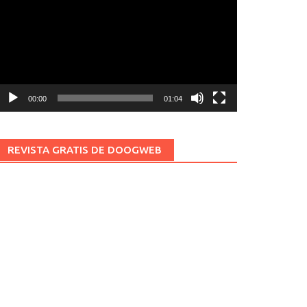
ídeo
00:00
01:04
REVISTA GRATIS DE DOOGWEB