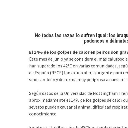
No todas las razas lo sufren igual: los braq
podencos o dálmatas
El 14% de los golpes de calor en perros son grav
Este mes de junio ya se considera el más caluroso
han superado los 42ºC en varias comunidades, según
de España (RSCE) lanza una alerta urgente para rec
sino también y de forma muy peligrosa a nuestros
Según datos de la Universidad de Nottingham Trent 
aproximadamente el 14% de los golpes de calor que
severos pueden causar al animal dificultad respirat
conocimiento.
Frente a esta situación, la RSCE recuerda que es f