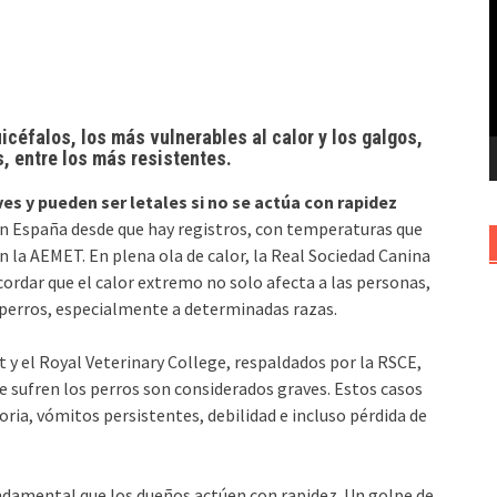
v
uicéfalos, los más vulnerables al calor y los galgos,
, entre los más resistentes.
es y pueden ser letales si no se actúa con rapidez
 en España desde que hay registros, con temperaturas que
 la AEMET. En plena ola de calor, la Real Sociedad Canina
ordar que el calor extremo no solo afecta a las personas,
 perros, especialmente a determinadas razas.
y el Royal Veterinary College, respaldados por la RSCE,
 sufren los perros son considerados graves. Estos casos
oria, vómitos persistentes, debilidad e incluso pérdida de
undamental que los dueños actúen con rapidez. Un golpe de