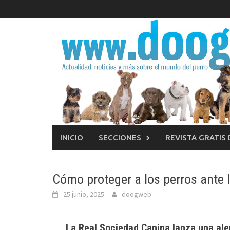
Saltar
al
contenido
INICIO
SECCIONES
REVISTA GRATIS
Cómo proteger a los perros ante l
25 junio, 2025
doogweb
La Real Sociedad Canina lanza una aler