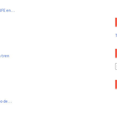
ENFE en…
n tren
A
d
a
ado de…