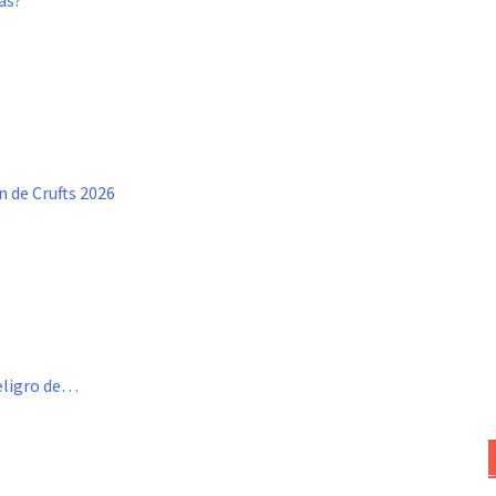
as?
n de Crufts 2026
eligro de…