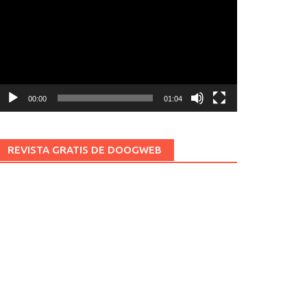
ídeo
00:00
01:04
REVISTA GRATIS DE DOOGWEB