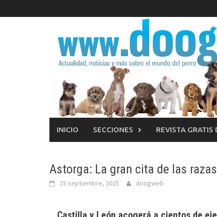
Saltar
al
contenido
INICIO
SECCIONES
REVISTA GRATIS
Astorga: La gran cita de las raza
15 septiembre, 2025
doogweb
Castilla y León acogerá a cientos de ej