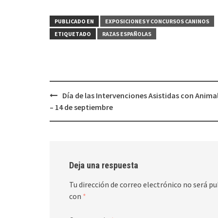
PUBLICADO EN
EXPOSICIONES Y CONCURSOS CANINOS
ETIQUETADO
RAZAS ESPAÑOLAS
Navegación
Día de las Intervenciones Asistidas con Anima
de
– 14 de septiembre
entradas
Deja una respuesta
Tu dirección de correo electrónico no será pu
con
*