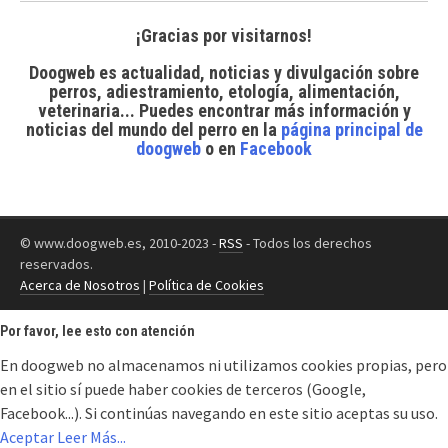
¡Gracias por visitarnos!
Doogweb es actualidad, noticias y divulgación sobre
perros, adiestramiento, etología, alimentación,
veterinaria... Puedes encontrar
más información y
noticias del mundo del perro
en la
página principal de
doogweb
o en
Facebook
© www.doogweb.es, 2010-2023 -
RSS
- Todos los derechos
reservados.
Acerca de Nosotros
|
Política de Cookies
Por favor, lee esto con atención
En doogweb no almacenamos ni utilizamos cookies propias, pero
en el sitio sí puede haber cookies de terceros (Google,
Facebook...). Si continúas navegando en este sitio aceptas su uso.
Aceptar
Leer Más...