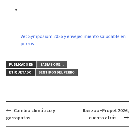
Vet Symposium 2026 y envejecimiento saludable en
perros
PUBLICADO EN
SABÍAS QUE...
ETIQUETADO
SENTIDOS DEL PERRO
Navegación
Cambio climático y
Iberzoo+Propet 2026,
de
garrapatas
cuenta atrás…
entradas