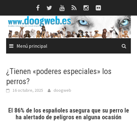
Saltar
al
contenido
Menú principal
¿Tienen «poderes especiales» los
perros?
16 octubre, 2025
doogweb
El 86% de los españoles asegura que su perro le
ha alertado de peligros en alguna ocasión