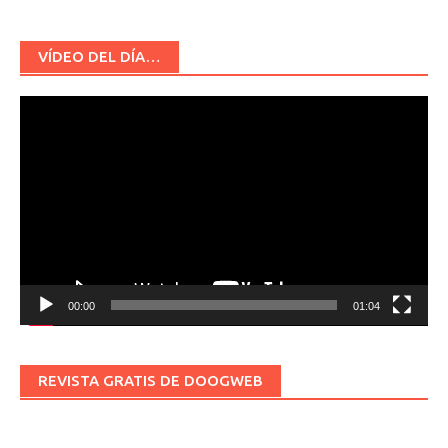
VÍDEO DEL DÍA…
Reproductor
de
vídeo
00:00
01:04
REVISTA GRATIS DE DOOGWEB