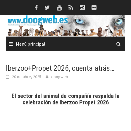
Saltar
al
contenido
Menú principal
Iberzoo+Propet 2026, cuenta atrás…
20 octubre, 2025
doogweb
El sector del animal de compañía respalda la
celebración de Iberzoo Propet 2026