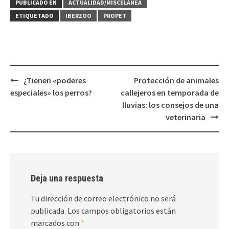
PUBLICADO EN
ACTUALIDAD/MISCELÁNEA
ETIQUETADO
IBERZOO
PROPET
Navegación
¿Tienen «poderes
Protección de animales
de
especiales» los perros?
callejeros en temporada de
entradas
lluvias: los consejos de una
veterinaria
Deja una respuesta
Tu dirección de correo electrónico no será
publicada.
Los campos obligatorios están
marcados con
*