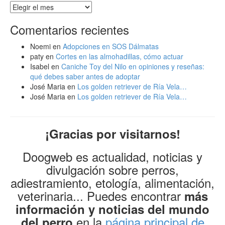
Archivo
de
artículos
Comentarios recientes
Noemi
en
Adopciones en SOS Dálmatas
paty
en
Cortes en las almohadillas, cómo actuar
Isabel
en
Caniche Toy del Nilo en opiniones y reseñas:
qué debes saber antes de adoptar
José Maria
en
Los golden retriever de Ría Vela…
José Maria
en
Los golden retriever de Ría Vela…
¡Gracias por visitarnos!
Doogweb es actualidad, noticias y
divulgación sobre perros,
adiestramiento, etología, alimentación,
veterinaria... Puedes encontrar
más
información y noticias del mundo
en la
página principal de
del perro