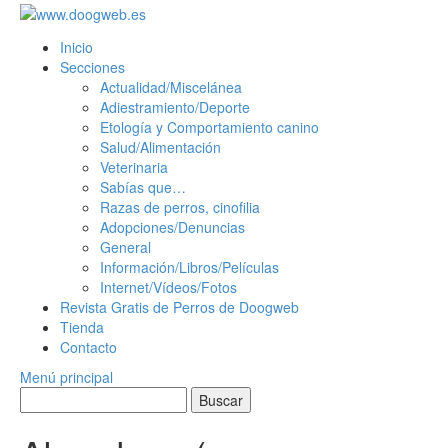
Saltar
al
Inicio
contenido
Secciones
Actualidad/Miscelánea
Adiestramiento/Deporte
Etología y Comportamiento canino
Salud/Alimentación
Veterinaria
Sabías que…
Razas de perros, cinofilia
Adopciones/Denuncias
General
Información/Libros/Películas
Internet/Vídeos/Fotos
Revista Gratis de Perros de Doogweb
Tienda
Contacto
Menú principal