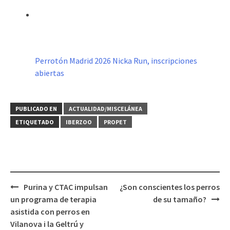
Perrotón Madrid 2026 Nicka Run, inscripciones
abiertas
PUBLICADO EN
ACTUALIDAD/MISCELÁNEA
ETIQUETADO
IBERZOO
PROPET
Navegación
Purina y CTAC impulsan
¿Son conscientes los perros
de
un programa de terapia
de su tamaño?
entradas
asistida con perros en
Vilanova i la Geltrú y