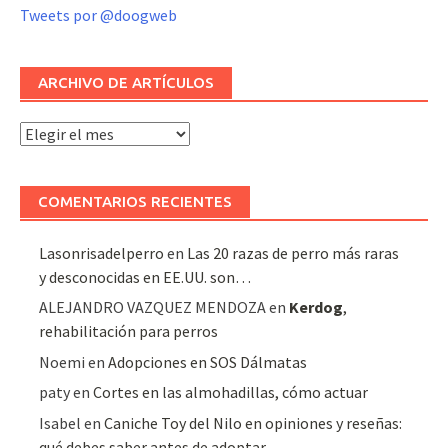
Tweets por @doogweb
ARCHIVO DE ARTÍCULOS
Archivo
de
artículos
COMENTARIOS RECIENTES
Lasonrisadelperro
en
Las 20 razas de perro más raras
y desconocidas en EE.UU. son…
ALEJANDRO VAZQUEZ MENDOZA
en
Kerdog
,
rehabilitación para perros
Noemi
en
Adopciones en SOS Dálmatas
paty
en
Cortes en las almohadillas, cómo actuar
Isabel
en
Caniche Toy del Nilo en opiniones y reseñas:
qué debes saber antes de adoptar