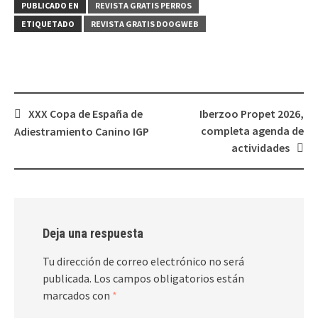
PUBLICADO EN
REVISTA GRATIS PERROS
ETIQUETADO
REVISTA GRATIS DOOGWEB
Navegación
XXX Copa de España de
Iberzoo Propet 2026,
de
completa agenda de
Adiestramiento Canino IGP
entradas
actividades
Deja una respuesta
Tu dirección de correo electrónico no será
publicada.
Los campos obligatorios están
marcados con
*