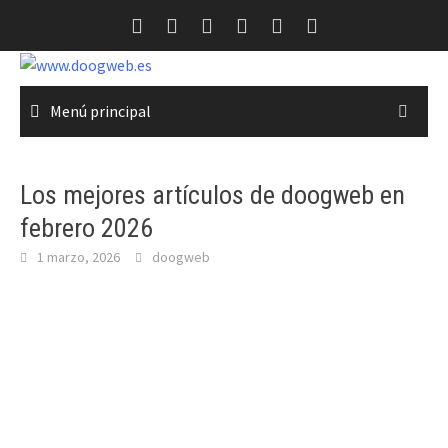
Saltar
al
contenido
Menú principal
Los mejores artículos de doogweb en
febrero 2026
1 marzo, 2026
doogweb