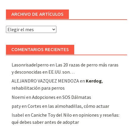
ARCHIVO DE ARTÍCULOS
Archivo
de
artículos
COMENTARIOS RECIENTES
Lasonrisadelperro
en
Las 20 razas de perro más raras
y desconocidas en EE.UU. son…
ALEJANDRO VAZQUEZ MENDOZA
en
Kerdog
,
rehabilitación para perros
Noemi
en
Adopciones en SOS Dálmatas
paty
en
Cortes en las almohadillas, cómo actuar
Isabel
en
Caniche Toy del Nilo en opiniones y reseñas:
qué debes saber antes de adoptar