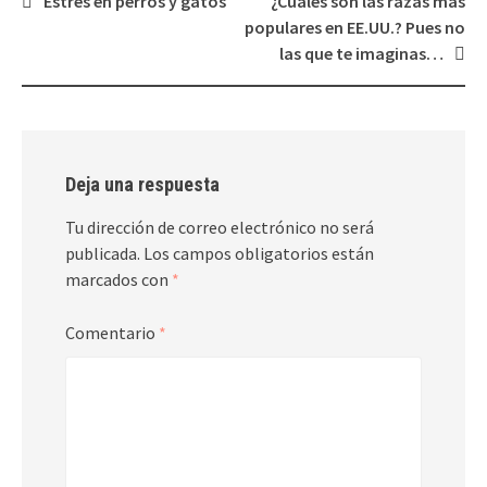
Navegación
Estrés en perros y gatos
¿Cuáles son las razas más
de
populares en EE.UU.? Pues no
entradas
las que te imaginas…
Deja una respuesta
Tu dirección de correo electrónico no será
publicada.
Los campos obligatorios están
marcados con
*
Comentario
*