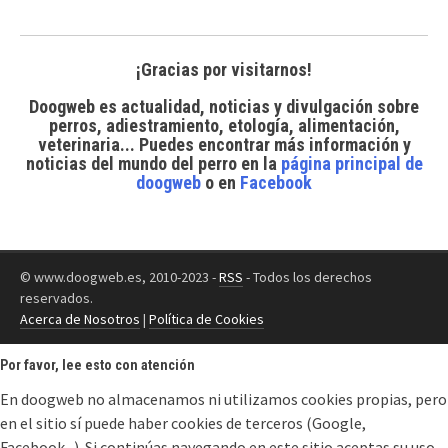
¡Gracias por visitarnos!
Doogweb es actualidad, noticias y divulgación sobre
perros, adiestramiento, etología, alimentación,
veterinaria... Puedes encontrar
más información y
noticias del mundo del perro
en la
página principal de
doogweb
o en
Facebook
© www.doogweb.es, 2010-2023 -
RSS
- Todos los derechos
reservados.
Acerca de Nosotros
|
Política de Cookies
Por favor, lee esto con atención
En doogweb no almacenamos ni utilizamos cookies propias, pero
en el sitio sí puede haber cookies de terceros (Google,
Facebook...). Si continúas navegando en este sitio aceptas su uso.