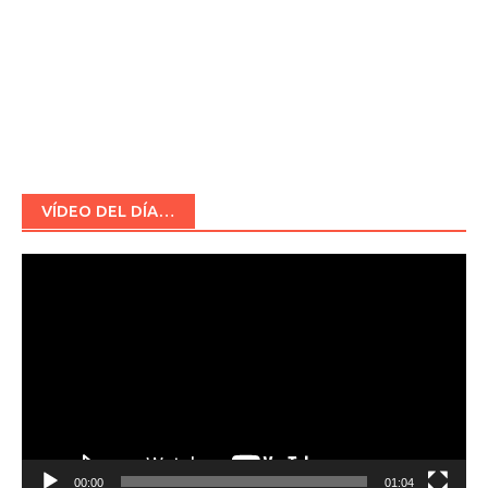
VÍDEO DEL DÍA…
Reproductor
de
vídeo
00:00
01:04