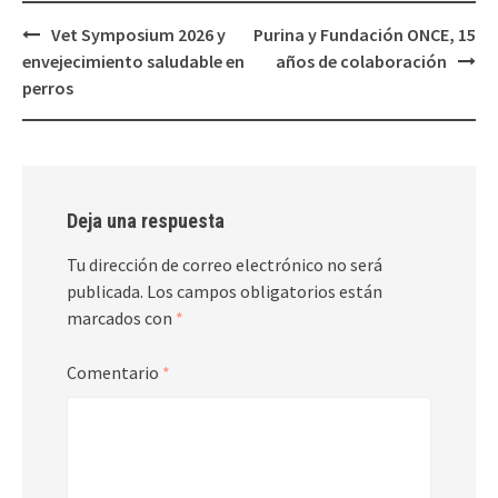
Navegación
Vet Symposium 2026 y
Purina y Fundación ONCE, 15
de
envejecimiento saludable en
años de colaboración
entradas
perros
Deja una respuesta
Tu dirección de correo electrónico no será
publicada.
Los campos obligatorios están
marcados con
*
Comentario
*