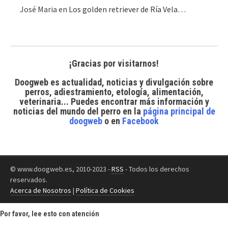
José Maria
en
Los golden retriever de Ría Vela…
¡Gracias por visitarnos!
Doogweb es actualidad, noticias y divulgación sobre
perros, adiestramiento, etología, alimentación,
veterinaria... Puedes encontrar
más información y
noticias del mundo del perro
en la
página principal de
doogweb
o en
Facebook
© www.doogweb.es, 2010-2023 -
RSS
- Todos los derechos
reservados.
Acerca de Nosotros
|
Política de Cookies
Por favor, lee esto con atención