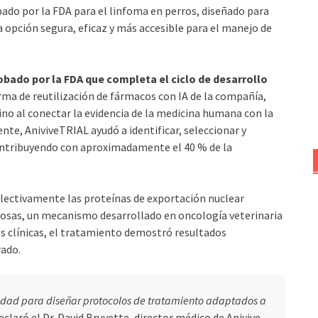
do por la FDA para el linfoma en perros, diseñado para
a opción segura, eficaz y más accesible para el manejo de
bado por la FDA que completa el ciclo de desarrollo
ma de reutilización de fármacos con IA de la compañía,
nino al conectar la evidencia de la medicina humana con la
nte, AniviveTRIAL ayudó a identificar, seleccionar y
 contribuyendo con aproximadamente el 40 % de la
electivamente las proteínas de exportación nuclear
erosas, un mecanismo desarrollado en oncología veterinaria
nes clínicas, el tratamiento demostró resultados
rado.
ilidad para diseñar protocolos de tratamiento adaptados a
declaró el Dr. David Bruyette, director médico de Anivive.