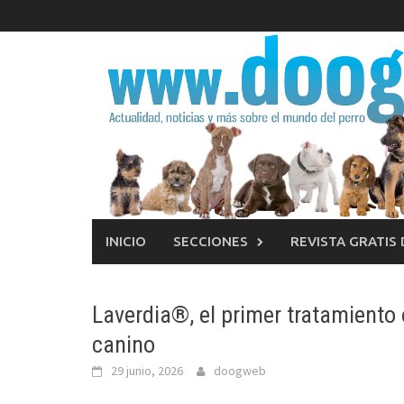
Saltar
al
contenido
INICIO
SECCIONES
REVISTA GRATIS
Laverdia®, el primer tratamiento o
canino
29 junio, 2026
doogweb