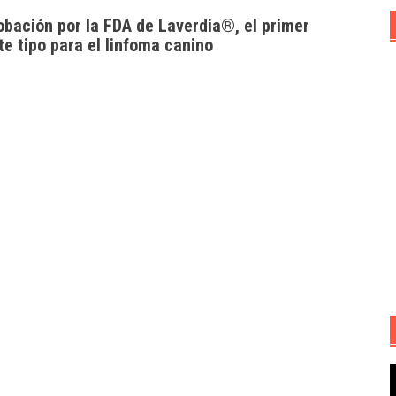
obación por la FDA de Laverdia®, el primer
te tipo para el linfoma canino
R
d