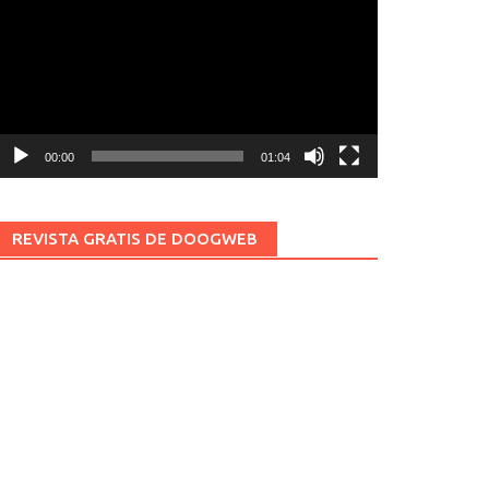
ídeo
00:00
01:04
REVISTA GRATIS DE DOOGWEB