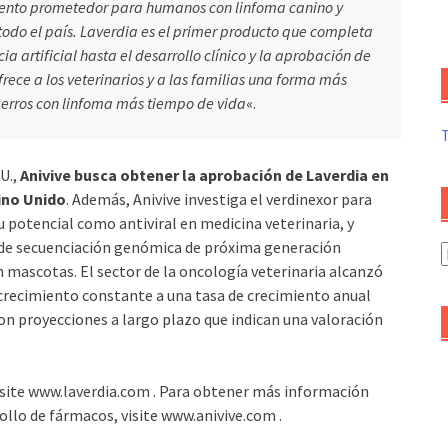
mento prometedor para humanos con linfoma canino y
 todo el país. Laverdia es el primer producto que completa
cia artificial hasta el desarrollo clínico y la aprobación de
rece a los veterinarios y a las familias una forma más
 perros con linfoma más tiempo de vida
«.
U.,
Anivive busca obtener la aprobación de Laverdia en
eino Unido
. Además, Anivive investiga el verdinexor para
u potencial como antiviral en medicina veterinaria, y
a de secuenciación genómica de próxima generación
A
 mascotas. El sector de la oncología veterinaria alcanzó
d
 crecimiento constante a una tasa de crecimiento anual
a
on proyecciones a largo plazo que indican una valoración
visite www.laverdia.com . Para obtener más información
ollo de fármacos, visite www.anivive.com .