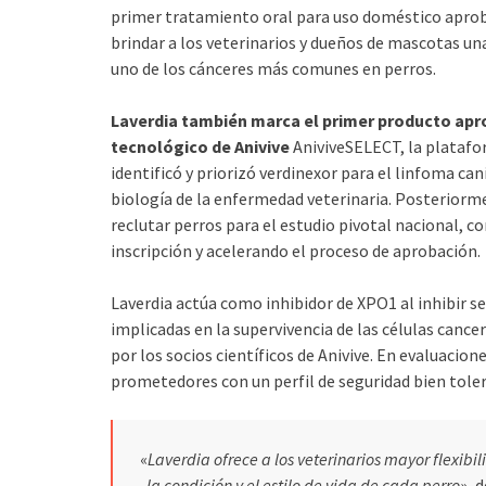
primer tratamiento oral para uso doméstico aproba
brindar a los veterinarios y dueños de mascotas un
uno de los cánceres más comunes en perros.
Laverdia también marca el primer producto apro
tecnológico de Anivive
AniviveSELECT, la platafor
identificó y priorizó verdinexor para el linfoma ca
biología de la enfermedad veterinaria. Posteriorme
reclutar perros para el estudio pivotal nacional,
inscripción y acelerando el proceso de aprobación.
Laverdia actúa como inhibidor de XPO1 al inhibir s
implicadas en la supervivencia de las células canc
por los socios científicos de Anivive. En evaluacio
prometedores con un perfil de seguridad bien tole
«
Laverdia ofrece a los veterinarios mayor flexib
la condición y el estilo de vida de cada perro
», 