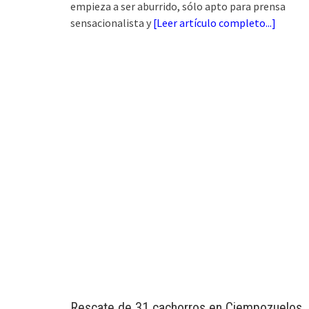
empieza a ser aburrido, sólo apto para prensa
sensacionalista y
[
Leer artículo completo...
]
Rescate de 31 cachorros en Ciempozuelos,