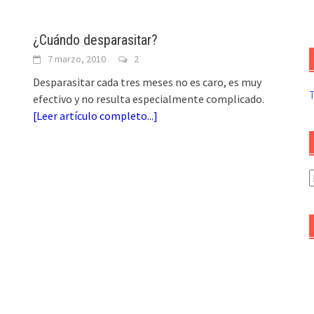
¿Cuándo desparasitar?
7 marzo, 2010
2
Desparasitar cada tres meses no es caro, es muy
efectivo y no resulta especialmente complicado.
[
Leer artículo completo...
]
A
d
a