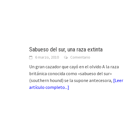
Sabueso del sur, una raza extinta
6 marzo, 2010
Comentario
Un gran cazador que cayó en el olvido A la raza
británica conocida como «sabueso del sur»
(southern hound) se la supone antecesora,
[
Leer
artículo completo...
]