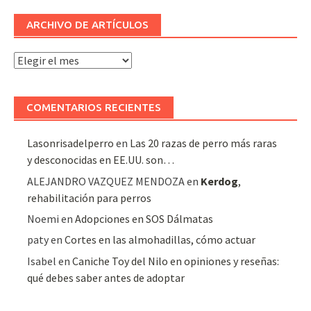
ARCHIVO DE ARTÍCULOS
Archivo
de
artículos
COMENTARIOS RECIENTES
Lasonrisadelperro
en
Las 20 razas de perro más raras
y desconocidas en EE.UU. son…
ALEJANDRO VAZQUEZ MENDOZA
en
Kerdog
,
rehabilitación para perros
Noemi
en
Adopciones en SOS Dálmatas
paty
en
Cortes en las almohadillas, cómo actuar
Isabel
en
Caniche Toy del Nilo en opiniones y reseñas:
qué debes saber antes de adoptar