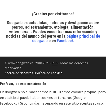
¡Gracias por visitarnos!
Doogweb es actualidad, noticias y divulgación sobre
perros, adiestramiento, etología, alimentación,
veterinaria... Puedes encontrar
más información y
noticias del mundo del perro
en la
página principal de
doogweb
o en
Facebook
© www.doogweb.es, 2010-2023 -
RSS
- Todos los derechos
reservados.
Acerca de Nosotros
|
Política de Cookies
Por favor, lee esto con atención
En doogweb no almacenamos ni utilizamos cookies propias, pero
en el sitio sí puede haber cookies de terceros (Google,
Facebook...). Si continúas navegando en este sitio aceptas su uso.