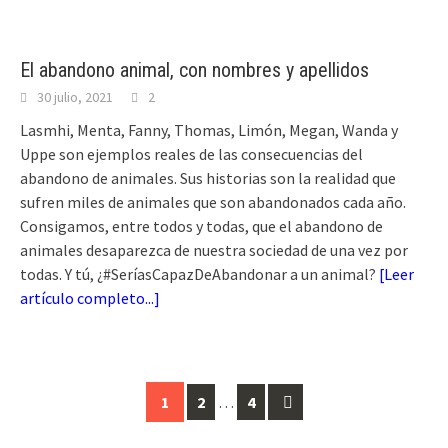
El abandono animal, con nombres y apellidos
30 julio, 2021
2
Lasmhi, Menta, Fanny, Thomas, Limón, Megan, Wanda y
Uppe son ejemplos reales de las consecuencias del
abandono de animales. Sus historias son la realidad que
sufren miles de animales que son abandonados cada año.
Consigamos, entre todos y todas, que el abandono de
animales desaparezca de nuestra sociedad de una vez por
todas. Y tú, ¿#SeríasCapazDeAbandonar a un animal?
[
Leer
artículo completo...
]
Ir
1
2
…
4
a