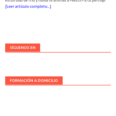
estos días de frío y lluvia te animas a «vestir» a tu perro@.
[
Leer artículo completo...
]
SÍGUENOS EN
FORMACIÓN A DOMICILIO