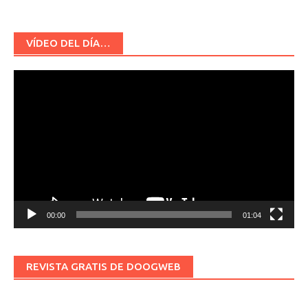
VÍDEO DEL DÍA…
Reproductor
de
vídeo
00:00
01:04
REVISTA GRATIS DE DOOGWEB