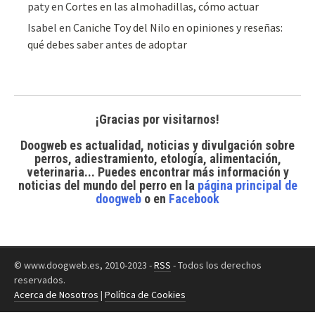
paty
en
Cortes en las almohadillas, cómo actuar
Isabel
en
Caniche Toy del Nilo en opiniones y reseñas:
qué debes saber antes de adoptar
¡Gracias por visitarnos!
Doogweb es actualidad, noticias y divulgación sobre
perros, adiestramiento, etología, alimentación,
veterinaria... Puedes encontrar
más información y
noticias del mundo del perro
en la
página principal de
doogweb
o en
Facebook
© www.doogweb.es, 2010-2023 -
RSS
- Todos los derechos
reservados.
Acerca de Nosotros
|
Política de Cookies