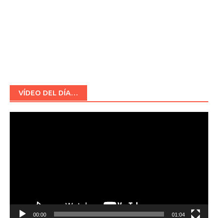
VÍDEO DEL DÍA…
Reproductor
de
vídeo
00:00
01:04