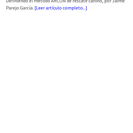
Definiendo el método ARCÓN de rescate canino, por Jaime
Parejo García.
[
Leer artículo completo...
]