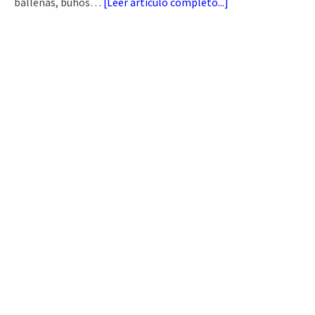
ballenas, búhos…
[
Leer artículo completo...
]