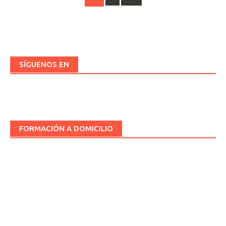
a
las
entradas
SÍGUENOS EN
FORMACIÓN A DOMICILIO