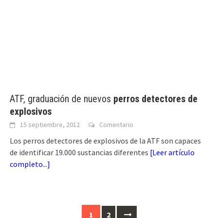
ATF, graduación de nuevos
perros detectores de
explosivos
15 septiembre, 2012
Comentario
Los perros detectores de explosivos de la ATF son capaces
de identificar 19.000 sustancias diferentes
[
Leer artículo
completo...
]
Ir
1
2