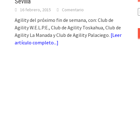
Sevilla
16 febrero, 2015
Comentario
A
d
Agility del próximo fin de semana, con: Club de
a
Agility W.E.L.P.E., Club de Agility Toskahua, Club de
Agility La Manada y Club de Agility Palaciego.
[
Leer
artículo completo...
]