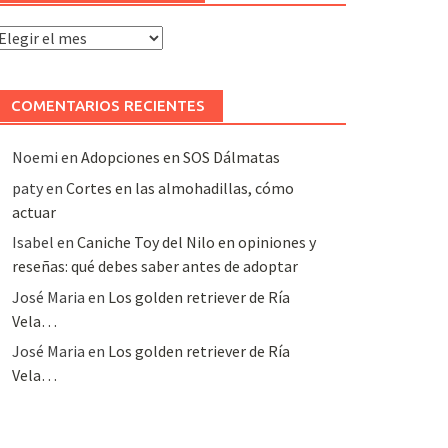
rchivo
e
rtículos
COMENTARIOS RECIENTES
Noemi
en
Adopciones en SOS Dálmatas
paty
en
Cortes en las almohadillas, cómo
actuar
Isabel
en
Caniche Toy del Nilo en opiniones y
reseñas: qué debes saber antes de adoptar
José Maria
en
Los golden retriever de Ría
Vela…
José Maria
en
Los golden retriever de Ría
Vela…