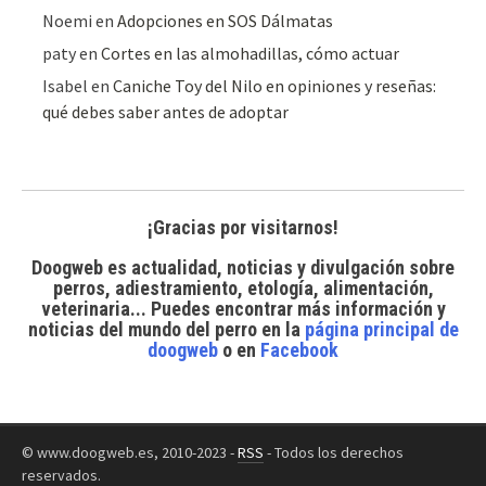
Noemi
en
Adopciones en SOS Dálmatas
paty
en
Cortes en las almohadillas, cómo actuar
Isabel
en
Caniche Toy del Nilo en opiniones y reseñas:
qué debes saber antes de adoptar
¡Gracias por visitarnos!
Doogweb es actualidad, noticias y divulgación sobre
perros, adiestramiento, etología, alimentación,
veterinaria... Puedes encontrar
más información y
noticias del mundo del perro
en la
página principal de
doogweb
o en
Facebook
© www.doogweb.es, 2010-2023 -
RSS
- Todos los derechos
reservados.