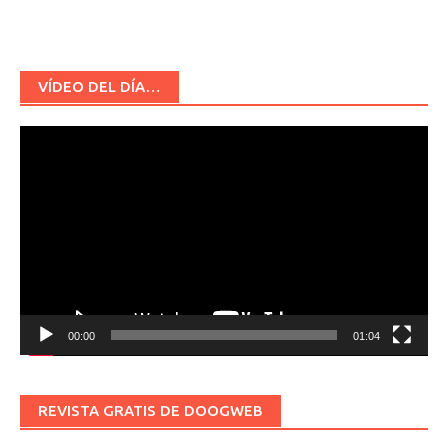
VÍDEO DEL DÍA…
Reproductor
de
vídeo
00:00
01:04
REVISTA GRATIS DE DOOGWEB