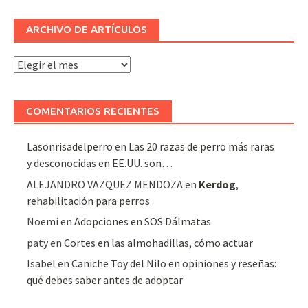
ARCHIVO DE ARTÍCULOS
Archivo
de
artículos
COMENTARIOS RECIENTES
Lasonrisadelperro
en
Las 20 razas de perro más raras
y desconocidas en EE.UU. son…
ALEJANDRO VAZQUEZ MENDOZA
en
Kerdog
,
rehabilitación para perros
Noemi
en
Adopciones en SOS Dálmatas
paty
en
Cortes en las almohadillas, cómo actuar
Isabel
en
Caniche Toy del Nilo en opiniones y reseñas:
qué debes saber antes de adoptar