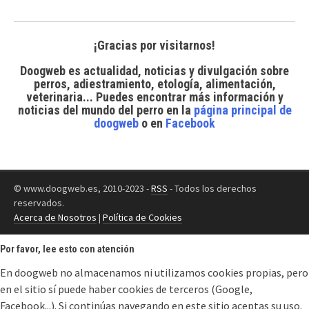
¡Gracias por visitarnos!
Doogweb es actualidad, noticias y divulgación sobre
perros, adiestramiento, etología, alimentación,
veterinaria... Puedes encontrar
más información y
noticias del mundo del perro
en la
página principal de
doogweb
o en
Facebook
© www.doogweb.es, 2010-2023 -
RSS
- Todos los derechos
reservados.
Acerca de Nosotros
|
Política de Cookies
Por favor, lee esto con atención
En doogweb no almacenamos ni utilizamos cookies propias, pero
en el sitio sí puede haber cookies de terceros (Google,
Facebook...). Si continúas navegando en este sitio aceptas su uso.