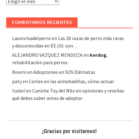
Archivo
de
artículos
COMENTARIOS RECIENTES
Lasonrisadelperro
en
Las 20 razas de perro más raras
y desconocidas en EE.UU. son…
ALEJANDRO VAZQUEZ MENDOZA
en
Kerdog
,
rehabilitación para perros
Noemi
en
Adopciones en SOS Dálmatas
paty
en
Cortes en las almohadillas, cómo actuar
Isabel
en
Caniche Toy del Nilo en opiniones y reseñas:
qué debes saber antes de adoptar
¡Gracias por visitarnos!