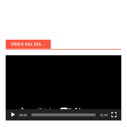
VÍDEO DEL DÍA…
Reproductor
de
vídeo
00:00
01:04