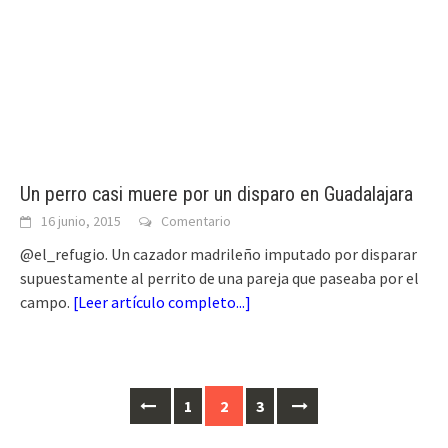
Un perro casi muere por un disparo en Guadalajara
16 junio, 2015
Comentario
@el_refugio. Un cazador madrileño imputado por disparar
supuestamente al perrito de una pareja que paseaba por el
campo.
[
Leer artículo completo...
]
Ir
1
2
3
a