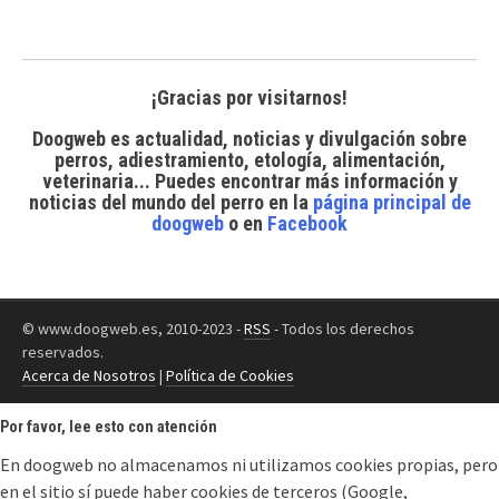
¡Gracias por visitarnos!
Doogweb es actualidad, noticias y divulgación sobre
perros, adiestramiento, etología, alimentación,
veterinaria... Puedes encontrar
más información y
noticias del mundo del perro
en la
página principal de
doogweb
o en
Facebook
© www.doogweb.es, 2010-2023 -
RSS
- Todos los derechos
reservados.
Acerca de Nosotros
|
Política de Cookies
Por favor, lee esto con atención
En doogweb no almacenamos ni utilizamos cookies propias, pero
en el sitio sí puede haber cookies de terceros (Google,