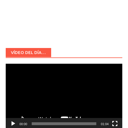
VÍDEO DEL DÍA…
Reproductor
de
vídeo
00:00
01:04