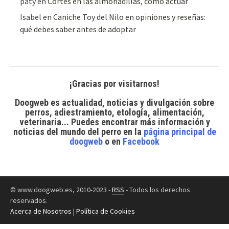
paty
en
Cortes en las almohadillas, cómo actuar
Isabel
en
Caniche Toy del Nilo en opiniones y reseñas:
qué debes saber antes de adoptar
¡Gracias por visitarnos!
Doogweb es actualidad, noticias y divulgación sobre
perros, adiestramiento, etología, alimentación,
veterinaria... Puedes encontrar
más información y
noticias del mundo del perro
en la
página principal de
doogweb
o en
Facebook
© www.doogweb.es, 2010-2023 -
RSS
- Todos los derechos
reservados.
Acerca de Nosotros
|
Política de Cookies