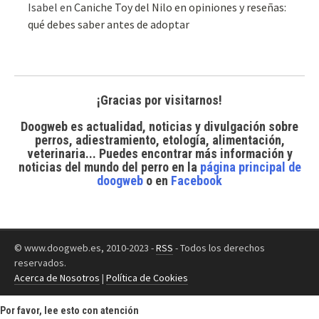
Isabel
en
Caniche Toy del Nilo en opiniones y reseñas:
qué debes saber antes de adoptar
¡Gracias por visitarnos!
Doogweb es actualidad, noticias y divulgación sobre
perros, adiestramiento, etología, alimentación,
veterinaria... Puedes encontrar
más información y
noticias del mundo del perro
en la
página principal de
doogweb
o en
Facebook
© www.doogweb.es, 2010-2023 -
RSS
- Todos los derechos
reservados.
Acerca de Nosotros
|
Política de Cookies
Por favor, lee esto con atención