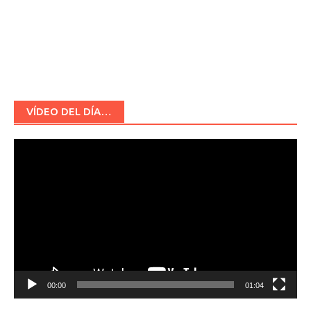
VÍDEO DEL DÍA…
Reproductor
de
vídeo
00:00
01:04