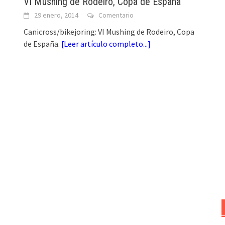
VI Mushing de Rodeiro, Copa de España
29 enero, 2014
Comentario
Canicross/bikejoring: VI Mushing de Rodeiro, Copa
de España.
[
Leer artículo completo...
]