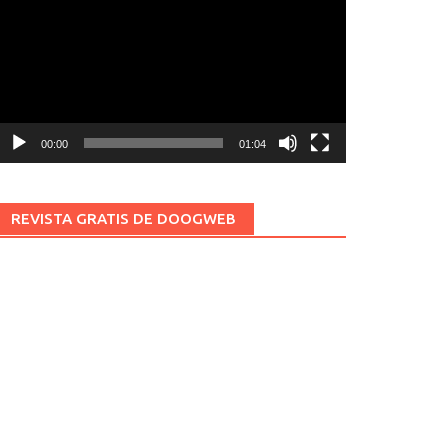
ídeo
00:00
01:04
REVISTA GRATIS DE DOOGWEB