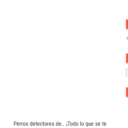
A
d
a
Perros detectores de… ¡Todo lo que se te