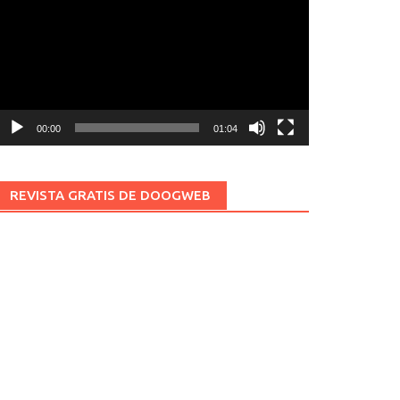
ídeo
00:00
01:04
REVISTA GRATIS DE DOOGWEB