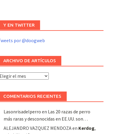
Y EN TWITTER
Tweets por @doogweb
ARCHIVO DE ARTÍCULOS
rchivo
e
rtículos
COMENTARIOS RECIENTES
Lasonrisadelperro
en
Las 20 razas de perro
más raras y desconocidas en EE.UU. son…
ALEJANDRO VAZQUEZ MENDOZA
en
Kerdog
,