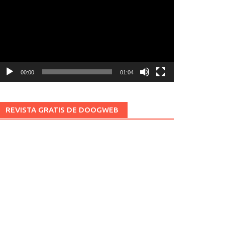
ídeo
00:00
01:04
REVISTA GRATIS DE DOOGWEB