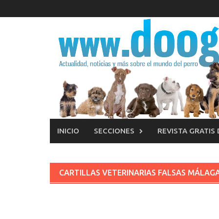
Saltar
al
contenido
INICIO
SECCIONES
REVISTA GRATIS
CARTILLAS VETERINARIAS FALSAS MÁLAG