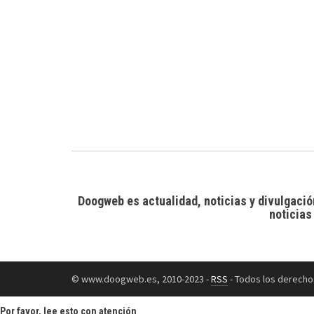
Doogweb es actualidad, noticias y divulgació
noticias
© www.doogweb.es, 2010-2023 -
RSS
- Todos los derecho
Por favor, lee esto con atención