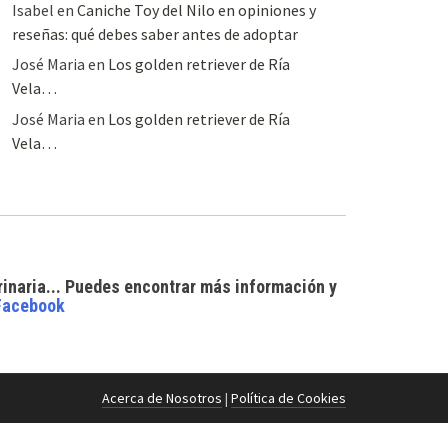
Isabel
en
Caniche Toy del Nilo en opiniones y
reseñas: qué debes saber antes de adoptar
José Maria
en
Los golden retriever de Ría
Vela…
José Maria
en
Los golden retriever de Ría
Vela…
rinaria... Puedes encontrar
más información y
Facebook
Acerca de Nosotros
|
Política de Cookies