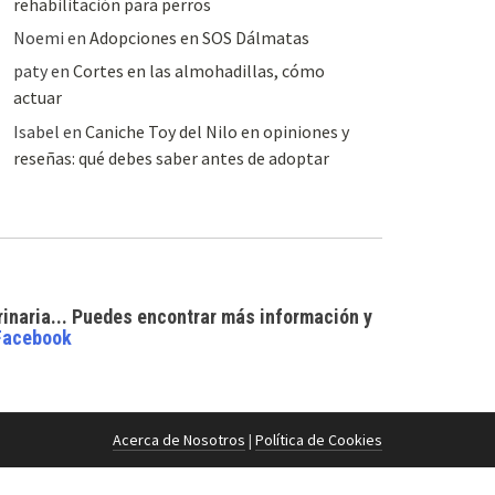
rehabilitación para perros
Noemi
en
Adopciones en SOS Dálmatas
paty
en
Cortes en las almohadillas, cómo
actuar
Isabel
en
Caniche Toy del Nilo en opiniones y
reseñas: qué debes saber antes de adoptar
rinaria... Puedes encontrar
más información y
Facebook
Acerca de Nosotros
|
Política de Cookies