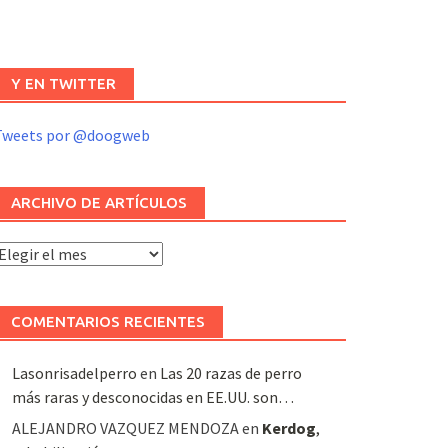
Y EN TWITTER
Tweets por @doogweb
ARCHIVO DE ARTÍCULOS
rchivo
e
rtículos
COMENTARIOS RECIENTES
Lasonrisadelperro
en
Las 20 razas de perro
más raras y desconocidas en EE.UU. son…
ALEJANDRO VAZQUEZ MENDOZA
en
Kerdog
,