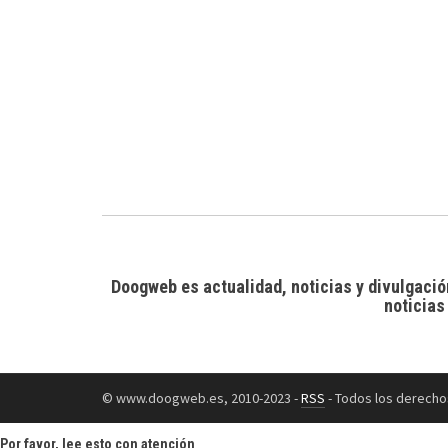
Doogweb es actualidad, noticias y divulgació
noticias
© www.doogweb.es, 2010-2023 -
RSS
- Todos los derecho
Por favor, lee esto con atención