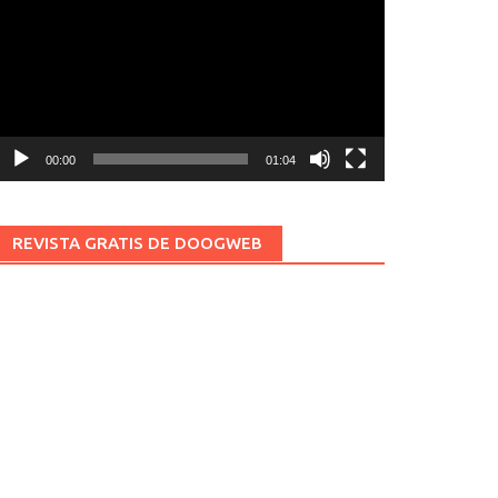
ídeo
00:00
01:04
REVISTA GRATIS DE DOOGWEB