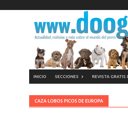
Saltar
al
contenido
INICIO
SECCIONES
REVISTA GRATIS
CAZA LOBOS PICOS DE EUROPA