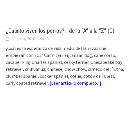
¿Cuánto viven los perros?… de la “A” a la “Z” (C)
11 junio, 2010
3
¿Cuál es la esperanza de vida media de las razas que
empiezan con «C»? Cairn terrier,canaan dog, cane corso,
cavalier king Charles spaniel, cesky terrier, Chesapeake bay
retriever, chihuahua, chinese, chow chow, cirneco dell´Etna,
clumber spaniel, cocker spaniel, collie, coton de Tulear,
curly coated retriever.
[
Leer artículo completo...
]