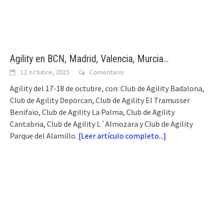
Agility en BCN, Madrid, Valencia, Murcia…
12 octubre, 2015
Comentario
Agility del 17-18 de octubre, con: Club de Agility Badalona,
Club de Agility Deporcan, Club de Agility El Tramusser
Benifaio, Club de Agility La Palma, Club de Agility
Cantabria, Club de Agility L´Almozara y Club de Agility
Parque del Alamillo.
[
Leer artículo completo...
]