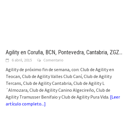
Agility en Coruña, BCN, Pontevedra, Cantabria, ZGZ…
6 abril, 2015
Comentario
Agility de próximo fin de semana, con: Club de Agility en
Teocan, Club de Agility Valles Club Caní, Club de Agility
Tercans, Club de Agility Cantabria, Club de Agility L
´Almozara, Club de Agility Canino Algecireño, Club de
Agility Tramusser Benifaio y Club de Agility Pura Vida.
[
Leer
artículo completo...
]