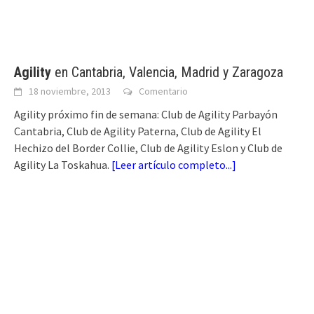
Agility
en Cantabria, Valencia, Madrid y Zaragoza
18 noviembre, 2013
Comentario
Agility próximo fin de semana: Club de Agility Parbayón
Cantabria, Club de Agility Paterna, Club de Agility El
Hechizo del Border Collie, Club de Agility Eslon y Club de
Agility La Toskahua.
[
Leer artículo completo...
]