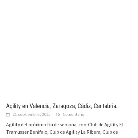
Agility en Valencia, Zaragoza, Cádiz, Cantabria…
21 septiembre, 2015
Comentario
Agility del próximo fin de semana, con: Club de Agility El
Tramusser Benifaio, Club de Agility La Ribera, Club de