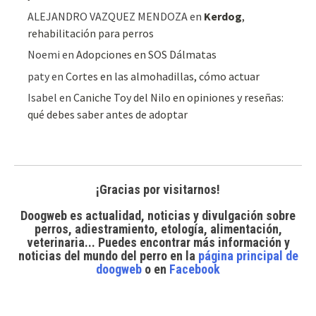
ALEJANDRO VAZQUEZ MENDOZA
en
Kerdog
,
rehabilitación para perros
Noemi
en
Adopciones en SOS Dálmatas
paty
en
Cortes en las almohadillas, cómo actuar
Isabel
en
Caniche Toy del Nilo en opiniones y reseñas:
qué debes saber antes de adoptar
¡Gracias por visitarnos!
Doogweb es actualidad, noticias y divulgación sobre
perros, adiestramiento, etología, alimentación,
veterinaria... Puedes encontrar
más información y
noticias del mundo del perro
en la
página principal de
doogweb
o en
Facebook