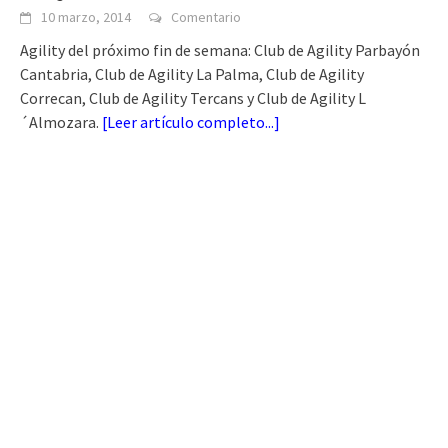
10 marzo, 2014
Comentario
Agility del próximo fin de semana: Club de Agility Parbayón
Cantabria, Club de Agility La Palma, Club de Agility
Correcan, Club de Agility Tercans y Club de Agility L
´Almozara.
[
Leer artículo completo...
]