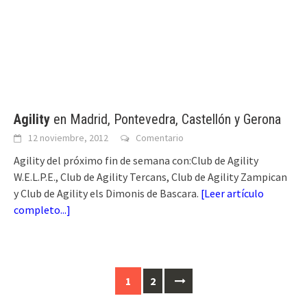
Agility
en Madrid, Pontevedra, Castellón y Gerona
12 noviembre, 2012
Comentario
Agility del próximo fin de semana con:Club de Agility
W.E.L.P.E., Club de Agility Tercans, Club de Agility Zampican
y Club de Agility els Dimonis de Bascara.
[
Leer artículo
completo...
]
Ir
1
2
a