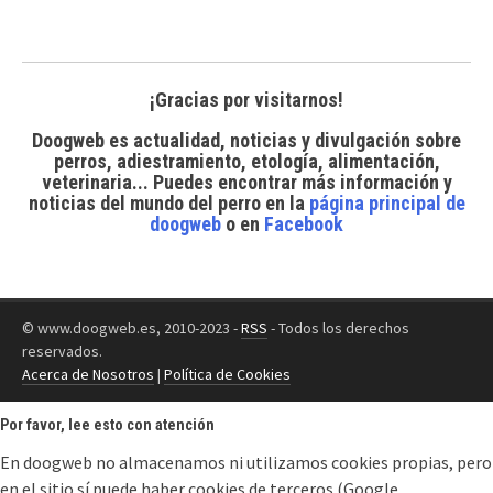
¡Gracias por visitarnos!
Doogweb es actualidad, noticias y divulgación sobre
perros, adiestramiento, etología, alimentación,
veterinaria... Puedes encontrar
más información y
noticias del mundo del perro
en la
página principal de
doogweb
o en
Facebook
© www.doogweb.es, 2010-2023 -
RSS
- Todos los derechos
reservados.
Acerca de Nosotros
|
Política de Cookies
Por favor, lee esto con atención
En doogweb no almacenamos ni utilizamos cookies propias, pero
en el sitio sí puede haber cookies de terceros (Google,