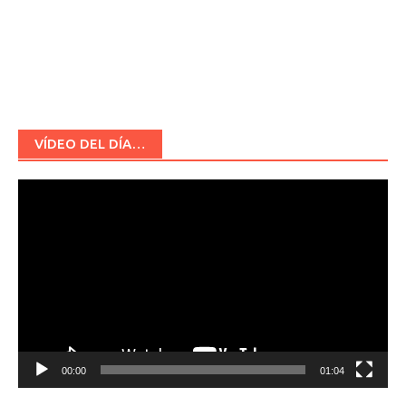
VÍDEO DEL DÍA…
Reproductor
de
vídeo
00:00
01:04