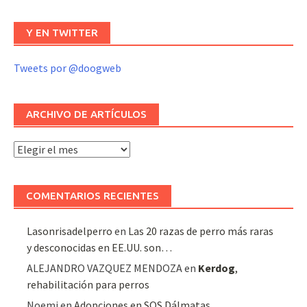
Y EN TWITTER
Tweets por @doogweb
ARCHIVO DE ARTÍCULOS
Archivo
de
artículos
COMENTARIOS RECIENTES
Lasonrisadelperro
en
Las 20 razas de perro más raras
y desconocidas en EE.UU. son…
ALEJANDRO VAZQUEZ MENDOZA
en
Kerdog
,
rehabilitación para perros
Noemi
en
Adopciones en SOS Dálmatas