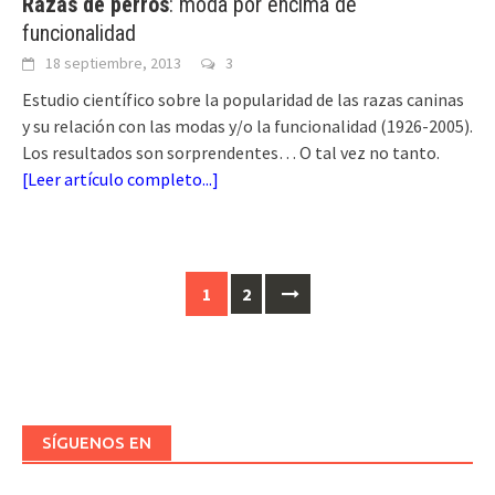
Razas de perros
: moda por encima de
funcionalidad
18 septiembre, 2013
3
Estudio científico sobre la popularidad de las razas caninas
y su relación con las modas y/o la funcionalidad (1926-2005).
Los resultados son sorprendentes… O tal vez no tanto.
[
Leer artículo completo...
]
Ir
1
2
a
las
entradas
SÍGUENOS EN