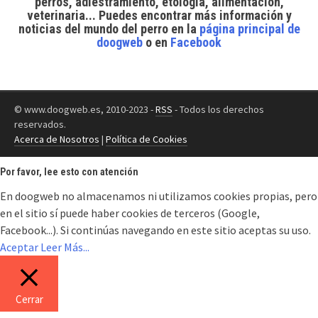
perros, adiestramiento, etología, alimentación,
veterinaria... Puedes encontrar
más información y
noticias del mundo del perro
en la
página principal de
doogweb
o en
Facebook
© www.doogweb.es, 2010-2023 -
RSS
- Todos los derechos
reservados.
Acerca de Nosotros
|
Política de Cookies
Por favor, lee esto con atención
En doogweb no almacenamos ni utilizamos cookies propias, pero
en el sitio sí puede haber cookies de terceros (Google,
Facebook...). Si continúas navegando en este sitio aceptas su uso.
Aceptar
Leer Más...
Cerrar