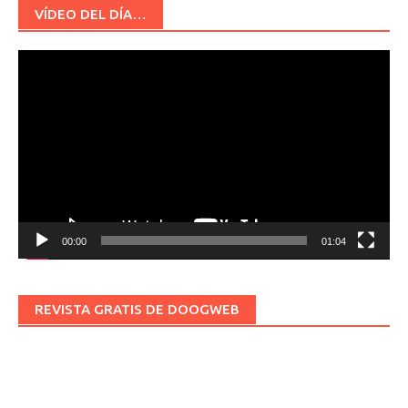
VÍDEO DEL DÍA…
Reproductor
de
vídeo
00:00
01:04
REVISTA GRATIS DE DOOGWEB