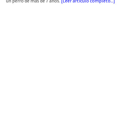
un perro de más de 7 años.
[
Leer artículo completo...
]