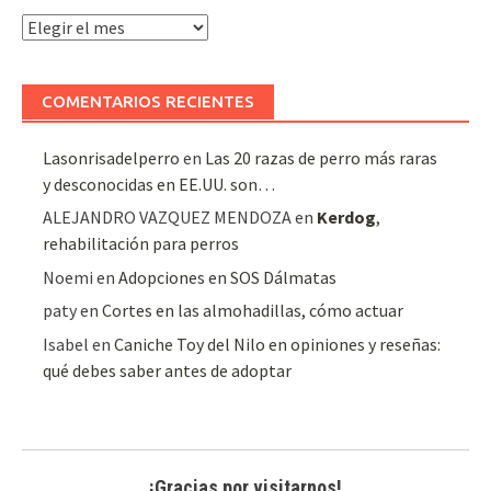
Archivo
de
artículos
COMENTARIOS RECIENTES
Lasonrisadelperro
en
Las 20 razas de perro más raras
y desconocidas en EE.UU. son…
ALEJANDRO VAZQUEZ MENDOZA
en
Kerdog
,
rehabilitación para perros
Noemi
en
Adopciones en SOS Dálmatas
paty
en
Cortes en las almohadillas, cómo actuar
Isabel
en
Caniche Toy del Nilo en opiniones y reseñas:
qué debes saber antes de adoptar
¡Gracias por visitarnos!