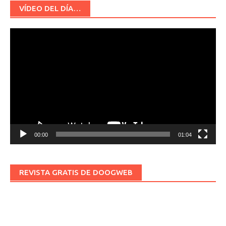
VÍDEO DEL DÍA…
Reproductor
de
vídeo
00:00
01:04
REVISTA GRATIS DE DOOGWEB