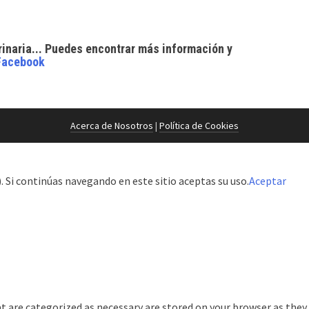
rinaria... Puedes encontrar
más información y
Facebook
Acerca de Nosotros
|
Política de Cookies
 Si continúas navegando en este sitio aceptas su uso.
Aceptar
t are categorized as necessary are stored on your browser as they