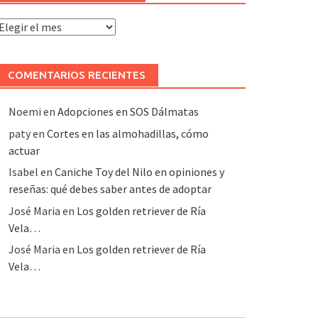
rchivo
e
rtículos
COMENTARIOS RECIENTES
Noemi
en
Adopciones en SOS Dálmatas
paty
en
Cortes en las almohadillas, cómo
actuar
Isabel
en
Caniche Toy del Nilo en opiniones y
reseñas: qué debes saber antes de adoptar
José Maria
en
Los golden retriever de Ría
Vela…
José Maria
en
Los golden retriever de Ría
Vela…