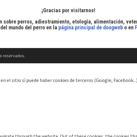
¡Gracias por visitarnos!
n sobre perros, adiestramiento, etología, alimentación, vete
 del mundo del perro
en la
página principal de doogweb
o en
s reservados.
el sitio sí puede haber cookies de terceros (Google, Facebook...).
vigate through the website. Out of these cookies, the cookies tha