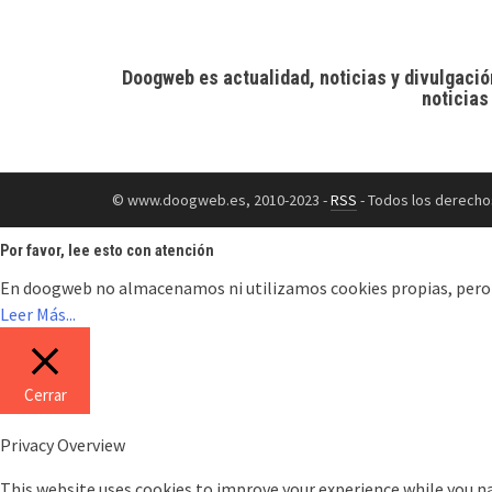
Doogweb es actualidad, noticias y divulgació
noticias
© www.doogweb.es, 2010-2023 -
RSS
- Todos los derecho
Por favor, lee esto con atención
En doogweb no almacenamos ni utilizamos cookies propias, pero en 
Leer Más...
Cerrar
Privacy Overview
This website uses cookies to improve your experience while you na