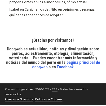
paty
en
Cortes en las almohadillas, cómo actuar
Isabel
en
Caniche Toy del Nilo en opiniones y reseñas:
qué debes saber antes de adoptar
¡Gracias por visitarnos!
Doogweb es actualidad, noticias y divulgación sobre
perros, adiestramiento, etología, alimentación,
veterinaria... Puedes encontrar
más información y
noticias del mundo del perro
en la
página principal de
doogweb
o en
Facebook
© www.doogweb.es, 2010-2023 -
RSS
- Todos los derechos
reservados.
Acerca de Nosotros
|
Política de Cookies