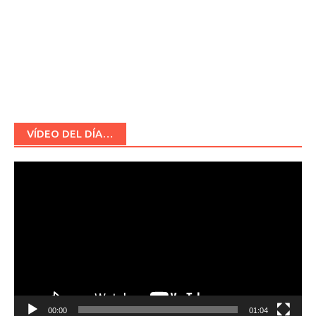
VÍDEO DEL DÍA…
Reproductor
de
vídeo
00:00
01:04